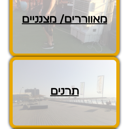
מאווררים/ מצנניים
תרנים