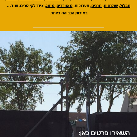
חבלול
,
שולחנות
,
תרנים
,
תערוכות,
מאווררים
,
מיזוג
,
ציוד לקייטרינג ועוד…
באיכות הגבוהה ביותר.
השאירו פרטים כאן: