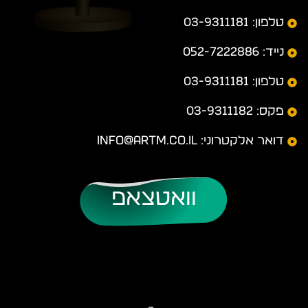
טלפון: 03-9311181
נייד: 052-7222886
טלפון: 03-9311181
פקס: 03-9311182
דואר אלקטרוני: info@artm.co.il
וואטצאפ