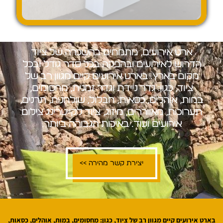
א
ר
ט
א
י
ר
ו
ע
י
ם
,
מ
ת
מ
ח
י
ם
ב
ה
ש
כ
ר
ה
ש
ל
צ
י
ו
ד
ה
ד
ר
ו
ש
ל
א
י
ר
ו
ע
י
ם
ו
ב
ה
פ
ק
ה
ב
כ
ל
ס
ד
ר
ג
ו
ד
ל
ו
ב
כ
ל
מ
ק
ו
ם
ב
א
ר
ץ
.
ב
א
ר
ט
א
י
ר
ו
ע
י
ם
ק
י
י
ם
מ
ג
ו
ו
ן
ר
ב
ש
ל
צ
י
ו
ד
,
כ
ג
ו
ן
:
ג
ד
ר
נ
י
י
ד
ת
ו
ג
ד
ר
ז
מ
נ
י
ת
,
מ
ח
ס
ו
מ
י
ם
,
ב
מ
ו
ת
,
א
ו
ה
ל
י
ם
,
כ
ס
א
ו
ת
,
ח
ב
ל
ו
ל
,
ש
ו
ל
ח
נ
ו
ת
,
ת
ר
נ
י
ם
,
ת
ע
ר
ו
כ
ו
ת
,
מ
א
ו
ו
ר
ר
י
ם
,
מ
י
ז
ו
ג
,
צ
י
ו
ד
ל
ק
י
י
ט
ר
י
נ
ג
צ
י
ל
ו
ם
א
י
ר
ו
ע
י
ם
ו
ע
ו
ד
…
ב
א
י
כ
ו
ת
ה
ג
ב
ו
ה
ה
ב
י
ו
ת
ר
.
יצירת קשר מהירה >>
בארט אירועים קיים מגוון רב של ציוד, כגון:
מחסומים
,
במות
,
אוהלים
,
כסאות
,