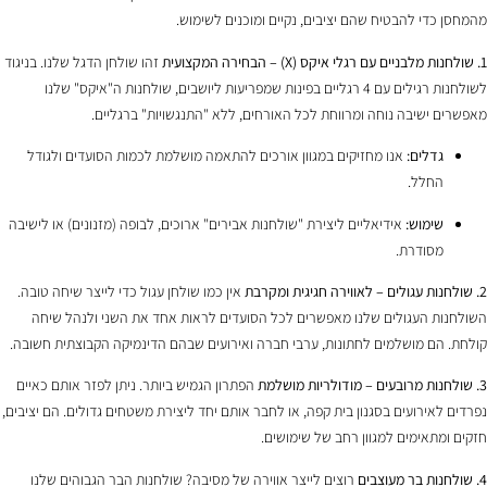
מהמחסן כדי להבטיח שהם יציבים, נקיים ומוכנים לשימוש.
1. שולחנות מלבניים עם רגלי איקס (X) – הבחירה המקצועית
זהו שולחן הדגל שלנו. בניגוד
לשולחנות רגילים עם 4 רגליים בפינות שמפריעות ליושבים, שולחנות ה"איקס" שלנו
מאפשרים ישיבה נוחה ומרווחת לכל האורחים, ללא "התנגשויות" ברגליים.
גדלים:
אנו מחזיקים במגוון אורכים להתאמה מושלמת לכמות הסועדים ולגודל
החלל.
שימוש:
אידיאליים ליצירת "שולחנות אבירים" ארוכים, לבופה (מזנונים) או לישיבה
מסודרת.
2. שולחנות עגולים – לאווירה חגיגית ומקרבת
אין כמו שולחן עגול כדי לייצר שיחה טובה.
השולחנות העגולים שלנו מאפשרים לכל הסועדים לראות אחד את השני ולנהל שיחה
קולחת. הם מושלמים לחתונות, ערבי חברה ואירועים שבהם הדינמיקה הקבוצתית חשובה.
3. שולחנות מרובעים – מודולריות מושלמת
הפתרון הגמיש ביותר. ניתן לפזר אותם כאיים
נפרדים לאירועים בסגנון בית קפה, או לחבר אותם יחד ליצירת משטחים גדולים. הם יציבים,
חזקים ומתאימים למגוון רחב של שימושים.
4. שולחנות בר מעוצבים
רוצים לייצר אווירה של מסיבה? שולחנות הבר הגבוהים שלנו