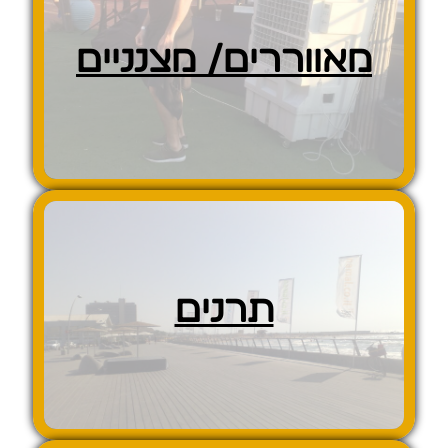
מאווררים/ מצנניים
תרנים