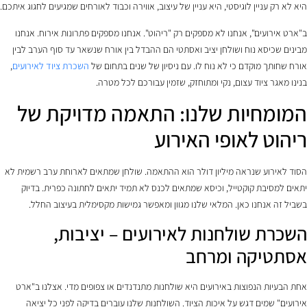
היא לא רק עניין לוגיסטי, היא עניין של עיצוב, אווירה וכבוד לאורחים שמגיעים לחגוג איתכם.
ב"ארט אירועים", אנחנו לא מספקים רק "ריהוט". אנחנו מספקים פתרונות אירוח. אנחנו
מבינים שכיסא נוח ושולחן יציב ואסתטי הם ההבדל בין אורח שנשאר עד סוף הערב לבין
אורח שחותך מוקדם כי לא נוח לו. עם ניסיון של שנים בתחום של
השכרת ציוד לאירועים
,
בנינו מאגר ציוד עצום, נקי ומתוחזק, שזמין עבורכם לכל מטרה.
המומחיות שלנו: התאמה מדויקת של
ריהוט לאופי האירוע
הסוד לאירוע שנראה מיליון דולר הוא ההתאמה. שולחן שמתאים לארוחת ערב רשמית לא
יתאים למסיבת קוקטייל, וכיסא שמתאים לכנס לא תמיד יתאים לחתונה כפרית. בדיוק
בשביל זה אנחנו כאן. המלאי שלנו מגוון ומאפשר גמישות מקסימלית בעיצוב החלל.
השכרת שולחנות לאירועים – יציבות,
אסתטיקה ומרחב
אחת הבעיות הנפוצות באירועים היא שולחנות מתנדנדים או צפופים מדי. אצלנו ב"ארט
אירועים" שמים דגש על איכות הציוד. השולחנות שלנו עוברים בדיקה לפני כל יציאה