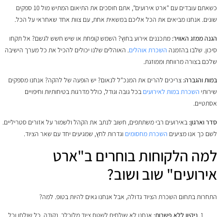
כשאתם עובדים עם "ארט אירועים", אתם חוסכים את התיאום המתיש מול 10 ספקים
שונים. אנחנו מביאים את הכל אליכם במשאית אחת, עם צוות אחד שאחראי על הכל.
הגנה ממזג האוויר:
מתכננים אירוע בחוץ? השמש קופחת או שיש חשש לגשם? אל תקחו
סיכון. שלבו בהזמנה
השכרת אוהלים
. האוהלים שלנו יכולים להכיל את כל מערך הישיבה
שלכם בצורה מרווחת וממוזגת.
במות והגברה:
צריכים להרים את המנכ"ל לנאום? יש הופעה של להקה? אנחנו מספקים
שירותי
השכרת במות לאירועים
בכל גובה וגודל, כולל מדרגות בטיחותיות וחיפויים
אסתטיים.
סדר וארגון:
באירועים רבי משתתפים, חשוב לנתב את הקהל ולשמור על אזורים סטריליים.
לשם כך אנו מציעים
השכרת מחסומים
וגדרות לחץ, שמגיעים יחד עם שאר הציוד.
למה הלקוחות בוחרים ב"ארט
אירועים" שוב ושוב?
התחרות בתחום השכרת הציוד גדולה, אבל אנחנו גאים להיות בטופ. למה?
ניקיון ללא פשרות:
אנחנו לא שולחים לשטח ציוד מלוכלך. נקודה. כל שולחן וכל