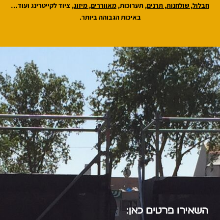
חבלול
,
שולחנות
,
תרנים
,
תערוכות,
מאווררים
,
מיזוג
,
ציוד לקייטרינג ועוד…
באיכות הגבוהה ביותר.
השאירו פרטים כאן: