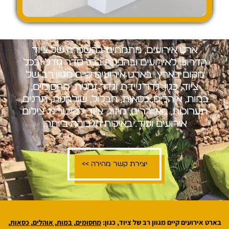
א
ר
ט
א
י
ר
ו
ע
י
ם
,
מ
ת
מ
ח
י
ם
ב
ה
ש
כ
ר
ה
ש
ל
צ
י
ו
ד
ה
ד
ר
ו
ש
ל
א
י
ר
ו
ע
י
ם
ו
ב
ה
פ
ק
ה
ב
כ
ל
ס
ד
ר
ג
ו
ד
ל
ו
ב
כ
ל
מ
ק
ו
ם
ב
א
ר
ץ
.
ב
א
ר
ט
א
י
ר
ו
ע
י
ם
ק
י
י
ם
מ
ג
ו
ו
ן
ר
ב
ש
ל
צ
י
ו
ד
,
כ
ג
ו
ן
:
ג
ד
ר
נ
י
י
ד
ת
ו
ג
ד
ר
ז
מ
נ
י
ת
,
מ
ח
ס
ו
מ
י
ם
,
ב
מ
ו
ת
,
א
ו
ה
ל
י
ם
,
כ
ס
א
ו
ת
,
ח
ב
ל
ו
ל
,
ש
ו
ל
ח
נ
ו
ת
,
ת
ר
נ
י
ם
,
ת
ע
ר
ו
כ
ו
ת
,
מ
א
ו
ו
ר
ר
י
ם
,
מ
י
ז
ו
ג
,
צ
י
ו
ד
ל
ק
י
י
ט
ר
י
נ
ג
צ
י
ל
ו
ם
א
י
ר
ו
ע
י
ם
ו
ע
ו
ד
…
ב
א
י
כ
ו
ת
ה
ג
ב
ו
ה
ה
ב
י
ו
ת
ר
.
יצירת קשר מהירה >>
בארט אירועים קיים מגוון רב של ציוד, כגון:
מחסומים
,
במות
,
אוהלים
,
כסאות
,