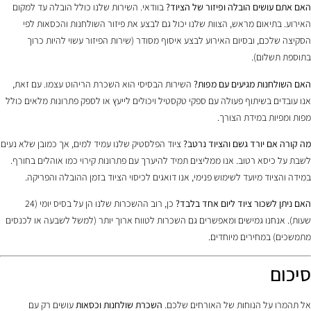
האם אתם עושים הובלה ופיזור של הציוד?
בוודאי. השירות שלנו כולל הובלה עד למקום
האירוע. בתיאום מראש, הצוות שלנו יכול גם לבצע את פיזור השולחנות והכסאות לפי
הסקיצה שלכם, ובסיום האירוע לבצע איסוף מסודר (שירות הפיזור עשוי להיות כרוך
בתוספת תשלום).
האם השולחנות מגיעים עם מפות?
השירות הבסיסי הוא השכרת הריהוט עצמו. עם זאת,
אנו עובדים בשיתוף פעולה עם ספקי טקסטיל ויכולים לייעץ או לספק פתרונות מלאים כולל
מפות ומפיות במידת הצורך.
מה קורה אם יורד גשם והציוד נרטב?
ציוד הפלסטיק שלנו עמיד למים, אך כמובן שלא נעים
לשבת על כיסא רטוב. אנו ממליצים תמיד להיערך עם פתרונות קירוי כמו אוהלים בחורף.
במידה והציוד מיועד לשימוש פנימי, אנו דואגים לכיסוי הציוד בזמן ההובלה והפריקה.
האם ניתן לשכור ציוד ליום אחד בלבד?
כן, רוב ההשכרות שלנו הן על בסיס יומי (24
שעות). אנחנו גמישים ומאפשרים גם השכרות לטווח ארוך יותר (למשל לשבעה או לכנסים
מתמשכים) במחירים מיוחדים.
סיכום
אל תהמרו על הנוחות של האורחים שלכם.
השכרת שולחנות וכסאות
עושים רק עם