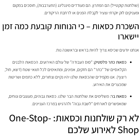
(שולחנות קוקטייל) הם הפתרון. הם מעודדים מינגלינג (התערבבות), חוסכים במקום
ומעניקים לוק יוקרתי וצעיר לקבלת הפנים או לרחבת הריקודים.
השכרת כסאות – כי הנוחות קובעת כמה זמן
יישארו
אנחנו יודעים שכיסא צריך להיות בראש ובראשונה נוח.
כסאות כתר פלסטיק:
"סוס העבודה" של עולם האירועים. הכסאות הלבנים
הקלאסיים של "כתר" הם חזקים, אמינים, ומתאימים לכל תוואי שטח (דשא, חול,
ריצוף). אנו מקפידים שהכסאות שלנו יהיו נקיים וצחורים, ללא כתמים ושריטות
שמכערים את האירוע.
כסאות בר:
משלימים את שולחנות הבר שלנו. כסאות גבוהים, מעוצבים ונוחים,
שמאפשרים לאורחים "לשבת גבוה" ולהרגיש במרכז העניינים.
לא רק שולחנות וכסאות: One-Stop-
Shop לאירוע שלכם